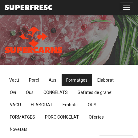
Toggl
navig
Vacú
Porcí
Aus
Formatges
Elaborat
Oví
Ous
CONGELATS
Safates de granel
VACU
ELABORAT
Embotit
OUS
FORMATGES
PORC CONGELAT
Ofertes
Novetats