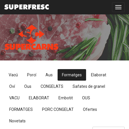
Toggl
navig
Vacú
Porcí
Aus
Formatges
Elaborat
Oví
Ous
CONGELATS
Safates de granel
VACU
ELABORAT
Embotit
OUS
FORMATGES
PORC CONGELAT
Ofertes
Novetats