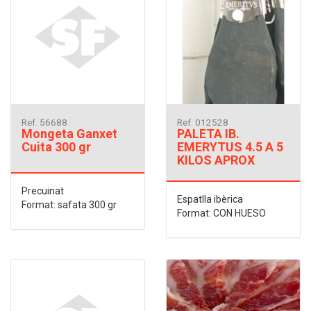
Ref. 56688
Ref. 012528
Mongeta Ganxet
PALETA IB.
Cuita 300 gr
EMERYTUS 4.5 A 5
KILOS APROX
Precuinat
Espatlla ibèrica
Format: safata 300 gr
Format: CON HUESO