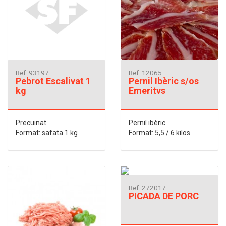
Ref. 93197
Ref. 12065
Pebrot Escalivat 1
Pernil Ibèric s/os
kg
Emeritvs
Precuinat
Pernil ibèric
Format: safata 1 kg
Format: 5,5 / 6 kilos
Ref. 272017
PICADA DE PORC