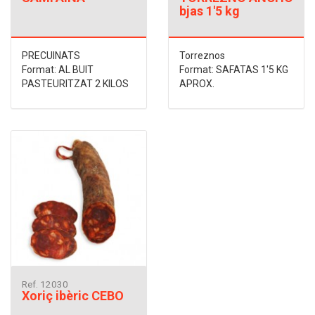
bjas 1'5 kg
PRECUINATS
Torreznos
Format: AL BUIT
Format: SAFATAS 1'5 KG
PASTEURITZAT 2 KILOS
APROX.
Ref. 12030
Xoriç ibèric CEBO