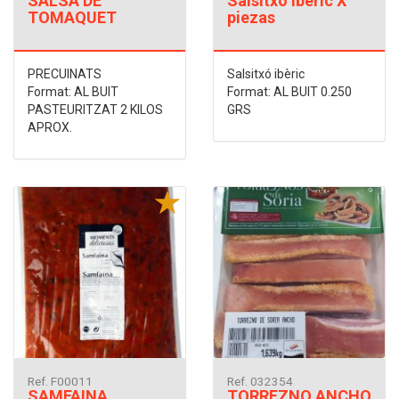
SALSA DE
Salsitxó Ibèric X
TOMAQUET
piezas
PRECUINATS
Salsitxó ibèric
Format: AL BUIT
Format: AL BUIT 0.250
PASTEURITZAT 2 KILOS
GRS
APROX.
Ref. F00011
Ref. 032354
SAMFAINA
TORREZNO ANCHO