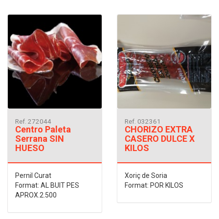
Ref. 272044
Ref. 032361
Centro Paleta
CHORIZO EXTRA
Serrana SIN
CASERO DULCE X
HUESO
KILOS
Pernil Curat
Xoriç de Soria
Format: AL BUIT PES
Format: POR KILOS
APROX.2.500