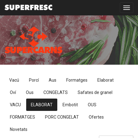
Toggl
navig
Vacú
Porcí
Aus
Formatges
Elaborat
Oví
Ous
CONGELATS
Safates de granel
VACU
ELABORAT
Embotit
OUS
FORMATGES
PORC CONGELAT
Ofertes
Novetats