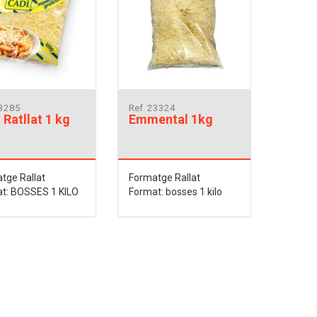
23285
Ref. 23324
 Ratllat 1 kg
Emmental 1kg
tge Rallat
Formatge Rallat
t: BOSSES 1 KILO
Format: bosses 1 kilo