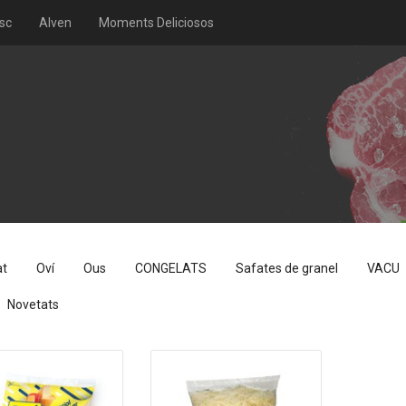
sc
Alven
Moments Deliciosos
at
Oví
Ous
CONGELATS
Safates de granel
VACU
Novetats