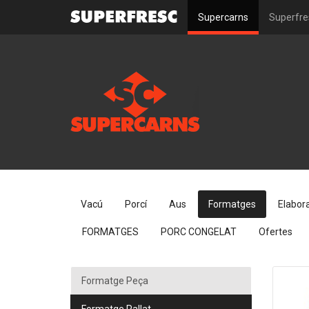
Supercarns
Superfre
Vacú
Porcí
Aus
Formatges
Elabor
FORMATGES
PORC CONGELAT
Ofertes
Formatge Peça