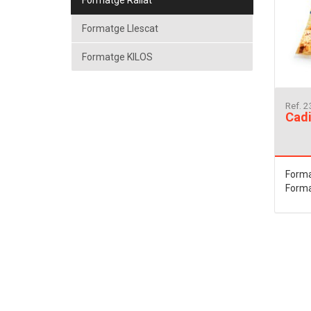
Formatge Rallat
Formatge Llescat
Formatge KILOS
Ref. 
Cadi
Forma
Forma