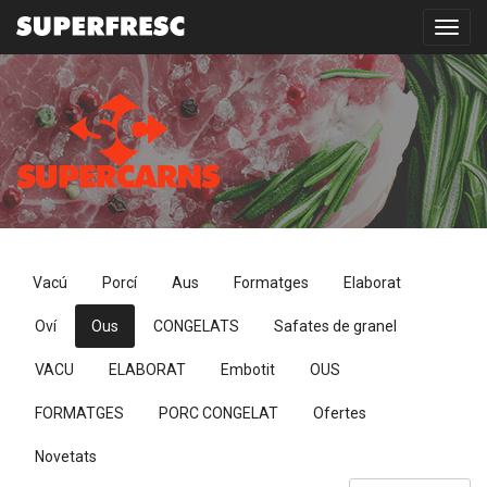
Toggl
navig
Vacú
Porcí
Aus
Formatges
Elaborat
Oví
Ous
CONGELATS
Safates de granel
VACU
ELABORAT
Embotit
OUS
FORMATGES
PORC CONGELAT
Ofertes
Novetats