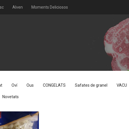
sc
Alven
Moments Deliciosos
at
Oví
Ous
CONGELATS
Safates de granel
VACU
Novetats