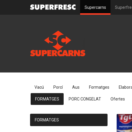
Supercarns
Superfre
Vacú
Porcí
Aus
Formatges
Elabor
FORMATGES
PORC CONGELAT
Ofertes
FORMATGES