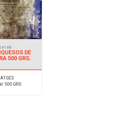
024148
IQUESOS DE
RA 500 GRS.
ATGES
t: 500 GRS