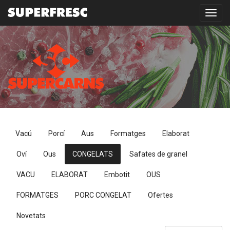
Toggl
navig
Vacú
Porcí
Aus
Formatges
Elaborat
Oví
Ous
CONGELATS
Safates de granel
VACU
ELABORAT
Embotit
OUS
FORMATGES
PORC CONGELAT
Ofertes
Novetats