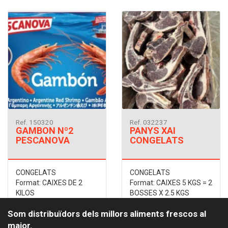
Ref. 150320
Ref. 032237
GAMBON Nº2
PANYS XAI
PESCANOVA
CONGELATS
CONGELATS
CONGELATS
Format: CAIXES DE 2
Format: CAIXES 5 KGS = 2
KILOS
BOSSES X 2.5 KGS
Som distribuïdors dels millors aliments frescos al
major.